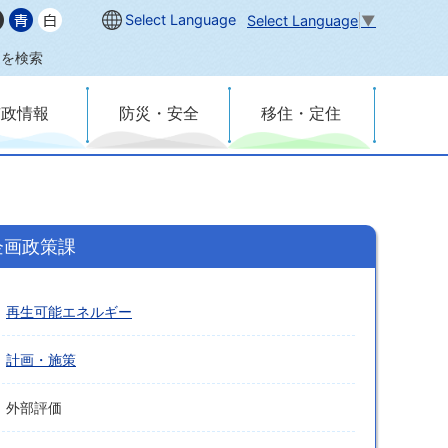
Select Language
Select Language
▼
内を検索
市政情報
防災・安全
移住・定住
企画政策課
再生可能エネルギー
計画・施策
外部評価