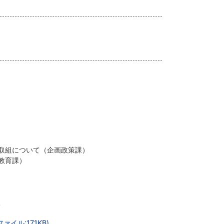
取組について（企画政策課）
教育課）
)
ァイル:171KB)