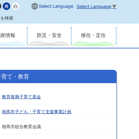
Select Language
Select Language
▼
内を検索
市政情報
防災・安全
移住・定住
子育て・教育
教育復興子育て基金
相馬市子ども・子育て支援事業計画
相馬市総合教育会議