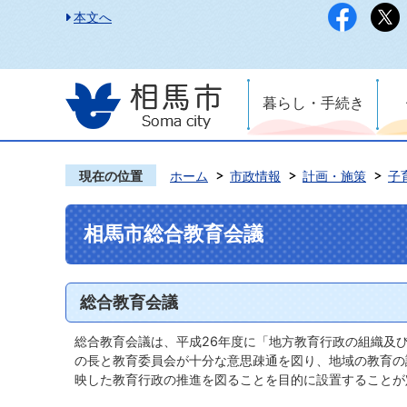
本文へ
暮らし・手続き
現在の位置
ホーム
市政情報
計画・施策
子
相馬市総合教育会議
総合教育会議
総合教育会議は、平成26年度に「地方教育行政の組織及
の長と教育委員会が十分な意思疎通を図り、地域の教育の
映した教育行政の推進を図ることを目的に設置することが