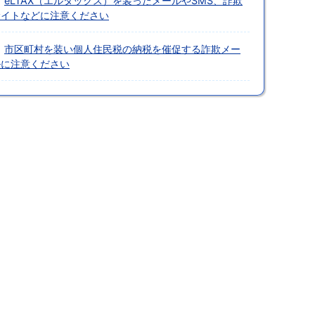
eLTAX（エルタックス）を装ったメールやSMS、詐欺
サイトなどに注意ください
市区町村を装い個人住民税の納税を催促する詐欺メー
ルに注意ください