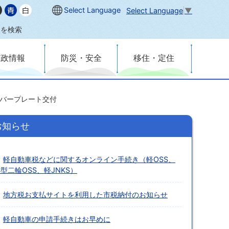
Select Language
Select Language
▼
内を検索
市政情報
防災・安全
移住・定住
バープレート交付
お知らせ
軽自動車税などに関するオンライン手続き（軽OSS、
型二輪OSS、軽JNKS）
地方税お支払サイトを利用した市税納付のお知らせ
軽自動車の申請手続きはお早めに