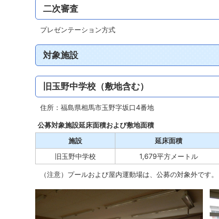
二次審査
プレゼンテーション方式
対象施設
旧玉野中学校（敷地含む）
住所：福島県相馬市玉野字坂口4番地
公募対象施設延床面積および敷地面積
施設
延床面積
旧玉野中学校
1,679平方メートル
（注意）プールおよび屋内運動場は、公募の対象外です。