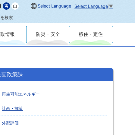
Select Language
Select Language
▼
内を検索
市政情報
防災・安全
移住・定住
企画政策課
再生可能エネルギー
計画・施策
外部評価