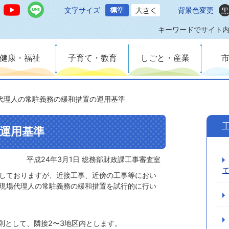
文字サイズ
背景色変更
キーワードでサイト
健康・福祉
子育て・教育
しごと・産業
代理人の常駐義務の緩和措置の運用基準
運用基準
平成24年3月1日 総務部財政課工事審査室
しておりますが、近接工事、近傍の工事等におい
現場代理人の常駐義務の緩和措置を試行的に行い
則として、隣接2〜3地区内とします。