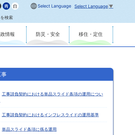
Select Language
Select Language
▼
内を検索
市政情報
防災・安全
移住・定住
工事
工事請負契約における単品スライド条項の運用につい
て
工事請負契約におけるインフレスライドの運用基準
単品スライド条項に係る運用