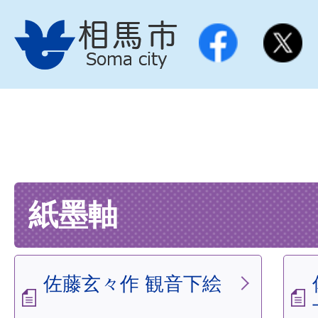
紙墨軸
佐藤玄々作 観音下絵