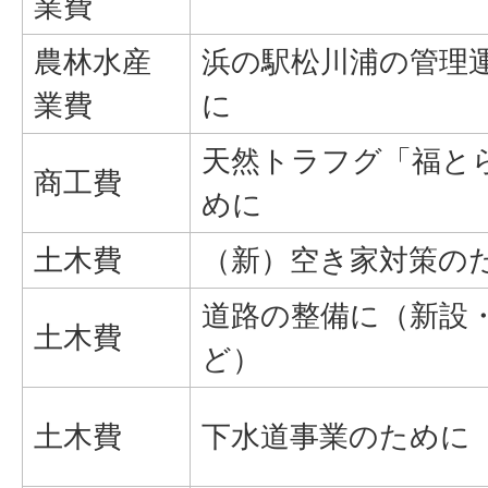
業費
農林水産
浜の駅松川浦の管理
業費
に
天然トラフグ「福とら
商工費
めに
土木費
（新）空き家対策の
道路の整備に（新設
土木費
ど）
土木費
下水道事業のために