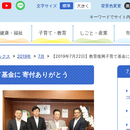
文字サイズ
背景色変更
キーワードでサイト
健康・福祉
子育て・教育
しごと・産業
ックス
2019年
7月
【2019年7月22日】教育復興子育て基金
7
て基金に 寄付ありがとう
べ