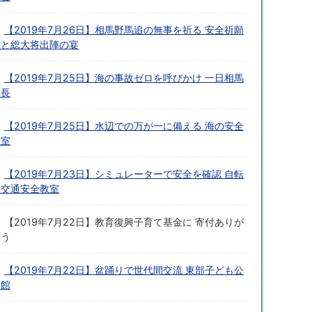
【2019年7月26日】相馬野馬追の無事を祈る 安全祈願
祭と総大将出陣の宴
【2019年7月25日】海の事故ゼロを呼びかけ 一日相馬
港長
【2019年7月25日】水辺での万が一に備える 海の安全
教室
【2019年7月23日】シミュレーターで安全を確認 自転
車交通安全教室
【2019年7月22日】教育復興子育て基金に 寄付ありが
とう
【2019年7月22日】盆踊りで世代間交流 東部子ども公
民館