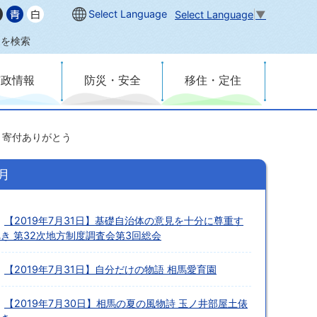
Select Language
Select Language
▼
内を検索
市政情報
防災・安全
移住・定住
に 寄付ありがとう
月
【2019年7月31日】基礎自治体の意見を十分に尊重す
き 第32次地方制度調査会第3回総会
【2019年7月31日】自分だけの物語 相馬愛育園
【2019年7月30日】相馬の夏の風物詩 玉ノ井部屋土俵