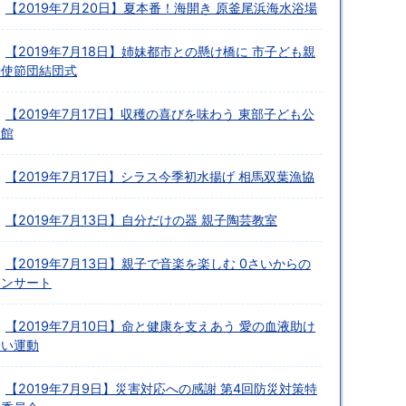
【2019年7月20日】夏本番！海開き 原釜尾浜海水浴場
【2019年7月18日】姉妹都市との懸け橋に 市子ども親
善使節団結団式
【2019年7月17日】収穫の喜びを味わう 東部子ども公
民館
【2019年7月17日】シラス今季初水揚げ 相馬双葉漁協
【2019年7月13日】自分だけの器 親子陶芸教室
【2019年7月13日】親子で音楽を楽しむ 0さいからの
コンサート
【2019年7月10日】命と健康を支えあう 愛の血液助け
合い運動
【2019年7月9日】災害対応への感謝 第4回防災対策特