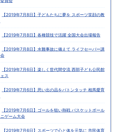
別委員会
【2019年7月8日】子どもたちに夢を スポーツ笑顔の教
室
【2019年7月8日】各種競技で活躍 全国大会出場報告
【2019年7月8日】水難事故に備えて ライフセーバー講
習会
【2019年7月6日】楽しく世代間交流 西部子ども公民館
フェス
【2019年7月6日】思い出の品をバトンタッチ 相馬愛育
園
【2019年7月6日】ゴールを狙い熱戦 バスケットボール
ミニゲーム大会
【2019年7月6日】スポーツで心と体を元気に 市民体育