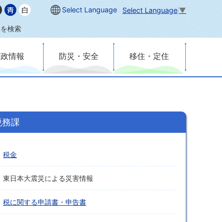
Select Language
Select Language
▼
内を検索
市政情報
防災・安全
移住・定住
税務課
税金
東日本大震災による災害情報
税に関する申請書・申告書