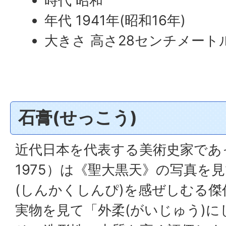
時代 昭和
年代 1941年(昭和16年)
大きさ 高さ28センチメート
石膏(せっこう)
近代日本を代表する美術史家であっ
1975）は《聖大黒天》の写真を
(しんかくしんぴ)を感ぜしむる
実物を見て「外柔(がいじゅう)に