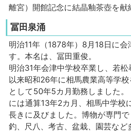
離宮）開館記念に結晶釉茶壺を献
冨田泉涌
明治11年（1878年）8月18日
す。本名は、冨田重俊。
明治31年会津中学校卒業し、若
以来昭和26年に相馬農業高等学
として50年5カ月勤務しました。
には通算13年2カ月、相馬中学校
長きに及びました。博物が専門で
釣、尺八、考古、盆栽、園芸など