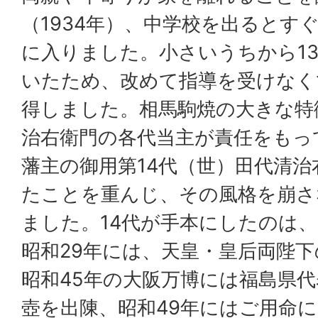
（1934年）、中学校を出るとす
に入りました。小さいうちから1
いたため、改めて指導を受けなく
得しました。相馬駒焼の大きな特
治右衛門の各代当主が責任をもっ
藩主の御用第14代（世）田代清
たことを重んじ、その風格を崩さ
ました。14代が手本にしたのは、
昭和29年には、天皇・皇后両陛
昭和45年の大阪万博には福島県
壺を出陳、昭和49年にはご用命