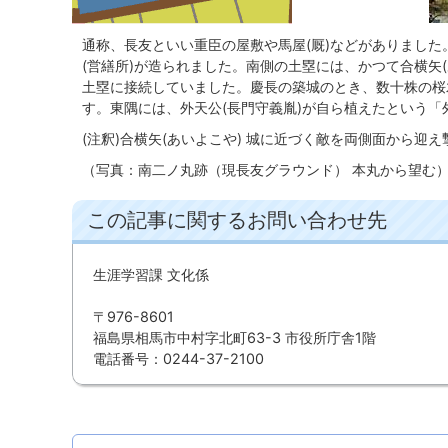
通称、長友といい重臣の屋敷や馬屋(厩)などがありまし
(営繕所)が造られました。南側の土塁には、かつて合横矢
土塁に接続していました。慶長の築城のとき、数十株の桜
す。東隅には、外天公(長門守義胤)が自ら植えたという「
(注釈)合横矢(あいよこや) 城に近づく敵を両側面から迎
（写真：南二ノ丸跡（現長友グラウンド） 本丸から望む
この記事に関するお問い合わせ先
生涯学習課 文化係
〒976-8601
福島県相馬市中村字北町63-3 市役所庁舎1階
電話番号：0244-37-2100