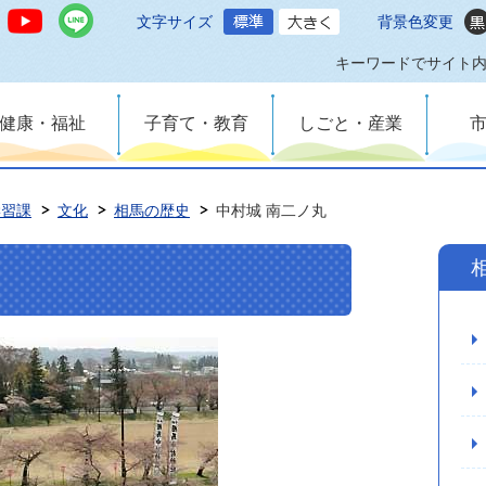
文字サイズ
背景色変更
キーワードでサイト
健康・福祉
子育て・教育
しごと・産業
学習課
文化
相馬の歴史
中村城 南二ノ丸