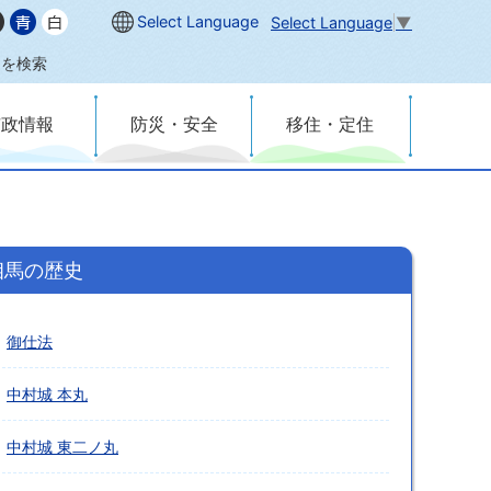
Select Language
Select Language
▼
内を検索
市政情報
防災・安全
移住・定住
相馬の歴史
御仕法
中村城 本丸
中村城 東二ノ丸