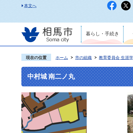
本文へ
暮らし・手続き
現在の位置
ホーム
市の組織
教育委員会 生涯
中村城 南二ノ丸