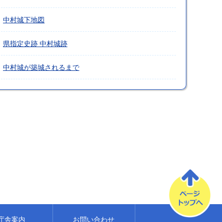
中村城下地図
県指定史跡 中村城跡
中村城が築城されるまで
庁舎案内
お問い合わせ