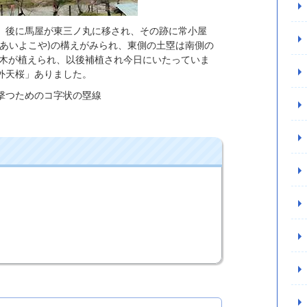
た。後に馬屋が東三ノ丸に移され、その跡に常小屋
(あいよこや)の構えがみられ、東側の土塁は南側の
木が植えられ、以後補植され今日にいたっていま
外天桜」ありました。
え撃つためのコ字状の塁線
）