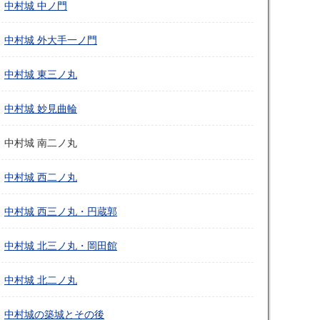
中村城 中ノ門
中村城 外大手一ノ門
中村城 東三ノ丸
中村城 妙見曲輪
中村城 南二ノ丸
中村城 西二ノ丸
中村城 西三ノ丸・円蔵郭
中村城 北三ノ丸・岡田館
中村城 北二ノ丸
中村城の築城とその後