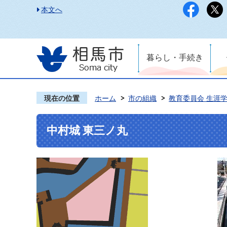
本文へ
暮らし・手続き
現在の位置
ホーム
市の組織
教育委員会 生涯
中村城 東三ノ丸