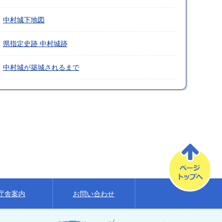
中村城下地図
県指定史跡 中村城跡
中村城が築城されるまで
庁舎案内
お問い合わせ