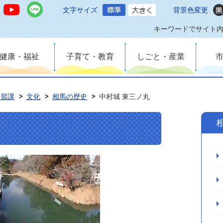
文字サイズ
背景色変更
キーワードでサイト
健康・福祉
子育て・教育
しごと・産業
学習課
文化
相馬の歴史
中村城 東三ノ丸