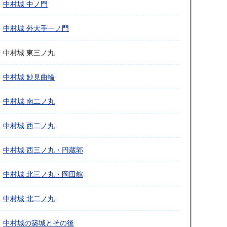
中村城 中ノ門
中村城 外大手一ノ門
中村城 東三ノ丸
中村城 妙見曲輪
中村城 南二ノ丸
中村城 西二ノ丸
中村城 西三ノ丸・円蔵郭
中村城 北三ノ丸・岡田館
中村城 北二ノ丸
中村城の築城とその後