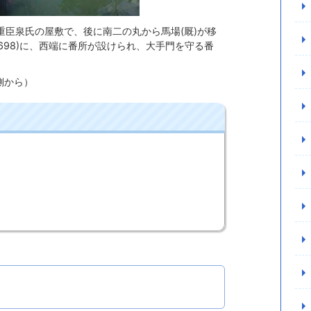
重臣泉氏の屋敷で、後に南二の丸から馬場(厩)が移
698)に、西端に番所が設けられ、大手門を守る番
側から）