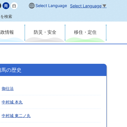
Select Language
Select Language
▼
内を検索
市政情報
防災・安全
移住・定住
相馬の歴史
御仕法
中村城 本丸
中村城 東二ノ丸