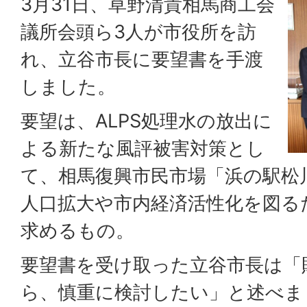
3月31日、草野清貴相馬商工会
議所会頭ら3人が市役所を訪
れ、立谷市長に要望書を手渡
しました。
要望は、ALPS処理水の放出に
よる新たな風評被害対策とし
て、相馬復興市民市場「浜の駅松
人口拡大や市内経済活性化を図る
求めるもの。
要望書を受け取った立谷市長は「
ら、慎重に検討したい」と述べま