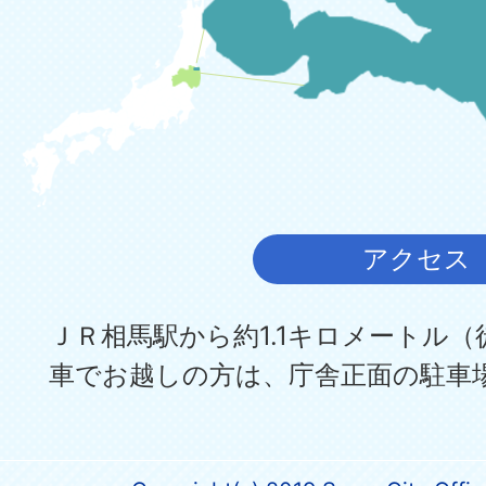
アクセス
ＪＲ相馬駅から約1.1キロメートル（
車でお越しの方は、庁舎正面の駐車