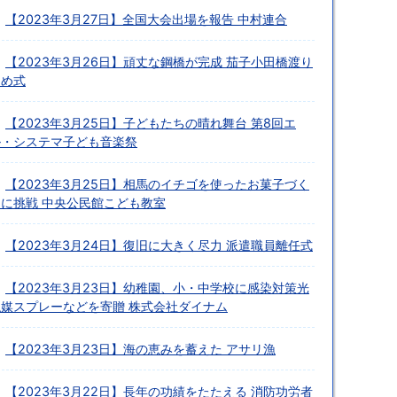
【2023年3月27日】全国大会出場を報告 中村連合
【2023年3月26日】頑丈な鋼橋が完成 茄子小田橋渡り
初め式
【2023年3月25日】子どもたちの晴れ舞台 第8回エ
ル・システマ子ども音楽祭
【2023年3月25日】相馬のイチゴを使ったお菓子づく
りに挑戦 中央公民館こども教室
【2023年3月24日】復旧に大きく尽力 派遣職員離任式
【2023年3月23日】幼稚園、小・中学校に感染対策光
触媒スプレーなどを寄贈 株式会社ダイナム
【2023年3月23日】海の恵みを蓄えた アサリ漁
【2023年3月22日】長年の功績をたたえる 消防功労者