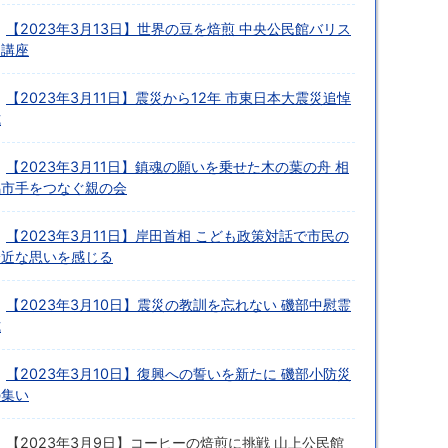
【2023年3月13日】世界の豆を焙煎 中央公民館バリス
タ講座
【2023年3月11日】震災から12年 市東日本大震災追悼
式
【2023年3月11日】鎮魂の願いを乗せた木の葉の舟 相
馬市手をつなぐ親の会
【2023年3月11日】岸田首相 こども政策対話で市民の
身近な思いを感じる
【2023年3月10日】震災の教訓を忘れない 磯部中慰霊
式
【2023年3月10日】復興への誓いを新たに 磯部小防災
の集い
【2023年3月9日】コーヒーの焙煎に挑戦 山上公民館