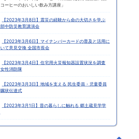
「コーヒーのおいしい飲み方講座」
【2023年3月8日】震災の経験から命の大切さを学ぶ
磯部中防災教育講演会
【2023年3月6日】マイナンバーカードの普及と活用に
ついて意見交換 全国市長会
【2023年3月4日】住宅用火災報知器設置状況を調査
市女性消防隊
【2023年3月3日】地域を支える 民生委員・児童委員
委嘱状伝達式
【2023年3月1日】昔の暮らしに触れる 郷土蔵見学学
習