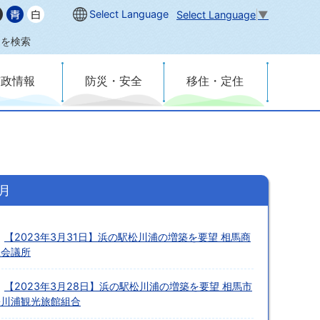
Select Language
Select Language
▼
内を検索
市政情報
防災・安全
移住・定住
3月
【2023年3月31日】浜の駅松川浦の増築を要望 相馬商
工会議所
【2023年3月28日】浜の駅松川浦の増築を要望 相馬市
松川浦観光旅館組合