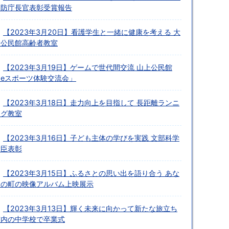
消防庁長官表彰受賞報告
【2023年3月20日】看護学生と一緒に健康を考える 大
野公民館高齢者教室
【2023年3月19日】ゲームで世代間交流 山上公民館
「eスポーツ体験交流会」
【2023年3月18日】走力向上を目指して 長距離ランニ
ング教室
【2023年3月16日】子ども主体の学びを実践 文部科学
大臣表彰
【2023年3月15日】ふるさとの思い出を語り合う あな
たの町の映像アルバム上映展示
【2023年3月13日】輝く未来に向かって新たな旅立ち
市内の中学校で卒業式