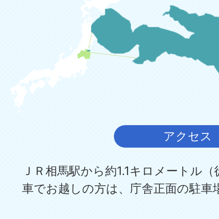
アクセス
ＪＲ相馬駅から約1.1キロメートル（
車でお越しの方は、庁舎正面の駐車