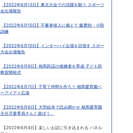
【2022年6月13日】東北大会での活躍を願う スポーツ
大会出場報告
【2022年6月10日】不審者侵入に備えて 飯豊幼・小防
犯訓練
【2022年6月10日】インターハイ出場を目指す スポー
ツ大会出場報告
【2022年6月9日】相馬民謡の後継者を育成 子ども民
謡教室開校式
【2022年6月7日】子育て仲間を作ろう 相馬愛育園ベ
ビーアイアイ広場
【2022年6月6日】大型絵本で読み聞かせ 相馬愛育園
「主任児童委員さんと遊ぼう」
【2022年6月4日】楽しいお話に引き込まれる パネル