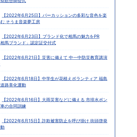
育祭総合開会式
【2022年6月25日】パーカッションの多彩な音色を楽
しむ そうま音楽夢工房
【2022年6月23日】ブランド化で相馬の魅力をPR
「相馬ブランド」認定証交付式
【2022年6月21日】災害に備えて 中一中防災教育講演
会
【2022年6月18日】中学生が花植えボランティア 福島
県道路美化運動
【2022年6月16日】大雨災害などに備える 市排水ポン
プ車の合同訓練
【2022年6月15日】詐欺被害防止を呼び掛け 街頭啓発
活動