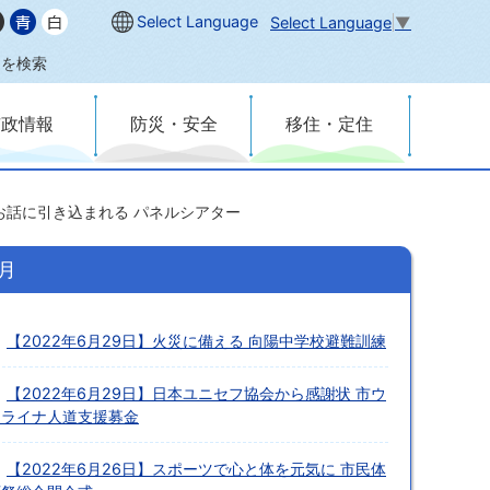
Select Language
Select Language
▼
内を検索
市政情報
防災・安全
移住・定住
いお話に引き込まれる パネルシアター
6月
【2022年6月29日】火災に備える 向陽中学校避難訓練
【2022年6月29日】日本ユニセフ協会から感謝状 市ウ
クライナ人道支援募金
【2022年6月26日】スポーツで心と体を元気に 市民体