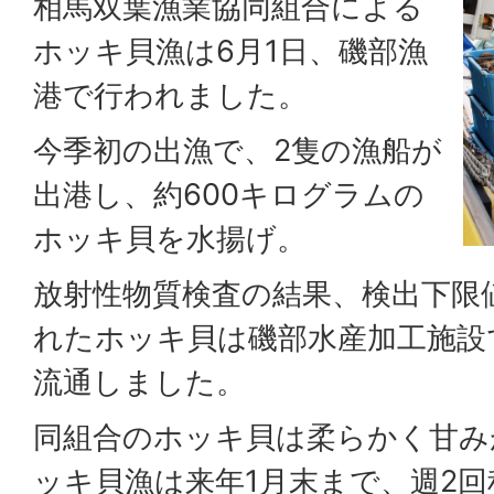
相馬双葉漁業協同組合による
ホッキ貝漁は6月1日、磯部漁
港で行われました。
今季初の出漁で、2隻の漁船が
出港し、約600キログラムの
ホッキ貝を水揚げ。
放射性物質検査の結果、検出下限
れたホッキ貝は磯部水産加工施設
流通しました。
同組合のホッキ貝は柔らかく甘み
ッキ貝漁は来年1月末まで、週2