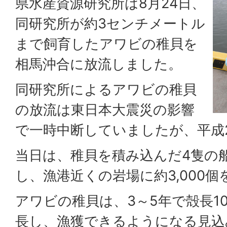
県水産資源研究所は8月24日、
同研究所が約3センチメートル
まで飼育したアワビの稚貝を
相馬沖合に放流しました。
同研究所によるアワビの稚貝
の放流は東日本大震災の影響
で一時中断していましたが、平成
当日は、稚貝を積み込んだ4隻の
し、漁港近くの岩場に約3,000
アワビの稚貝は、3～5年で殻長1
長し、漁獲できるようになる見込