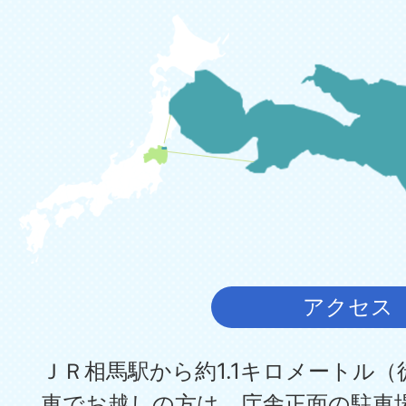
アクセス
ＪＲ相馬駅から約1.1キロメートル（
車でお越しの方は、庁舎正面の駐車