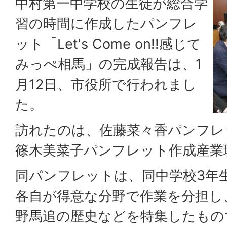
中村第一中学校の生徒が総合学
習の時間に作成したパンフレ
ット「Let's Come on!!感じて
みっぺ相馬」の完成報告は、1
月12日、市役所で行われまし
た。
訪れたのは、佐藤菜々香パンフレ
篠木美菜子パンフレット作成産業
同パンフレットは、同中学校3年生
各自が得意な分野で作業を分担し
野馬追の歴史などを特集したもの