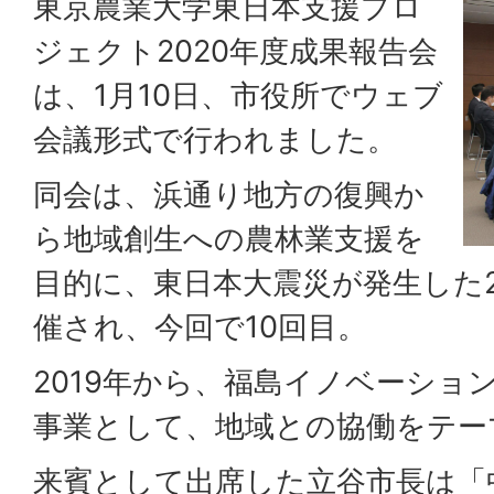
東京農業大学東日本支援プロ
ジェクト2020年度成果報告会
は、1月10日、市役所でウェブ
会議形式で行われました。
同会は、浜通り地方の復興か
ら地域創生への農林業支援を
目的に、東日本大震災が発生した2
催され、今回で10回目。
2019年から、福島イノベーショ
事業として、地域との協働をテー
来賓として出席した立谷市長は「