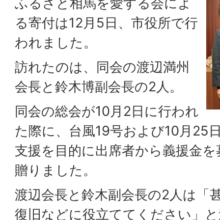
ふるさと相馬を愛する会によ
る寄付は12月5日、市役所で行
われました。
訪れたのは、同会の渡辺満州
会長と鈴木博副会長の2人。
同会の総会が10月2日に行われ
た際に、台風19号および10月2
支援を目的に出席者から義援金を
贈りました。
渡辺会長と鈴木副会長の2人は「
復旧などに役立ててください」と