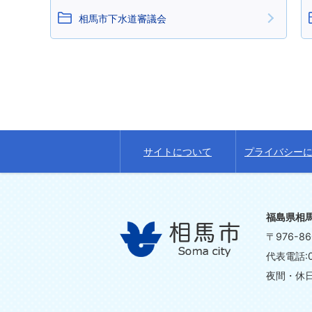
相馬市下水道審議会
サイトについて
プライバシー
福島県相
〒976-
代表電話:0
夜間・休日の