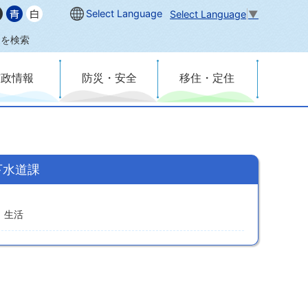
Select Language
Select Language
▼
内を検索
市政情報
防災・安全
移住・定住
下水道課
生活