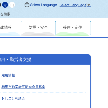
Select Language
Select Language
▼
内を検索
市政情報
防災・安全
移住・定住
雇用・勤労者支援
雇用情報
相馬市勤労者互助会会員募集
おしごと相談会