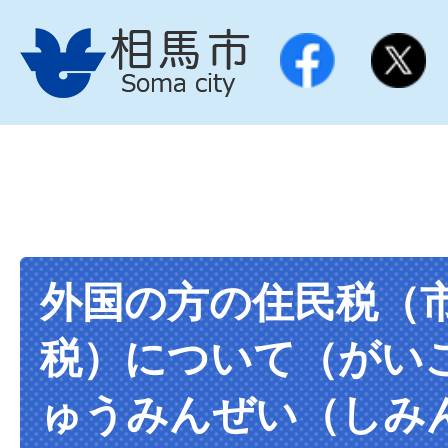
外国の方の住民税（
税）について（がい
ゅうみんぜい（しみ