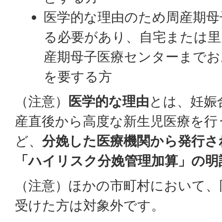
医学的な理由のため周産期母
る必要があり、自宅または里
産期母子医療センターまでお
を要する方
（注意）
医学的な理由
とは、妊娠
産直後から高度な新生児医療を行
ど、
分娩した医療機関から発行さ
「ハイリスク分娩管理加算」の明
（注意）ほかの市町村において、
受けた方は対象外です。