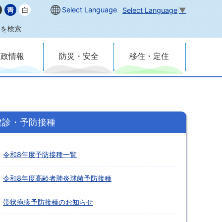
Select Language
Select Language
▼
内を検索
市政情報
防災・安全
移住・定住
健診・予防接種
令和8年度予防接種一覧
令和8年度高齢者肺炎球菌予防接種
帯状疱疹予防接種のお知らせ