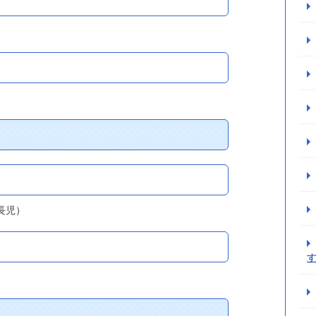
）
長児）