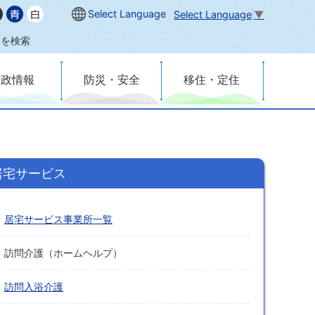
Select Language
Select Language
▼
内を検索
市政情報
防災・安全
移住・定住
居宅サービス
居宅サービス事業所一覧
訪問介護（ホームヘルプ）
訪問入浴介護