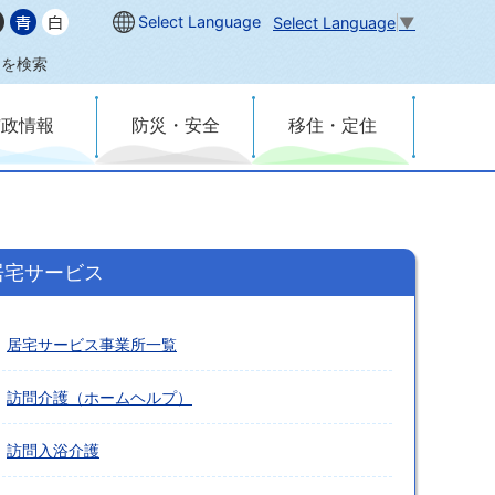
Select Language
Select Language
▼
内を検索
市政情報
防災・安全
移住・定住
居宅サービス
居宅サービス事業所一覧
訪問介護（ホームヘルプ）
訪問入浴介護