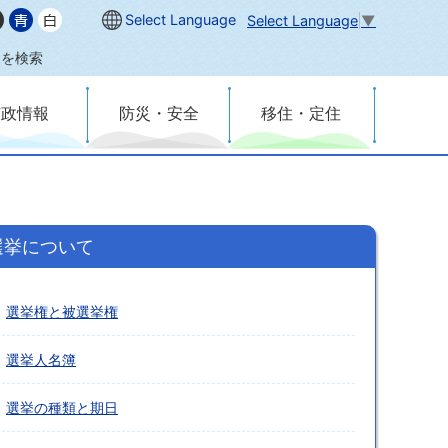
Select Language
Select Language
▼
内を検索
市政情報
防災・安全
移住・定住
選挙について
選挙権と被選挙権
選挙人名簿
選挙の種類と期日