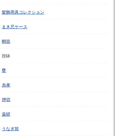
髪飾用具コレクション
まき尺ケース
蛸壺
捏鉢
甕
糸車
押切
薬研
うなぎ筒