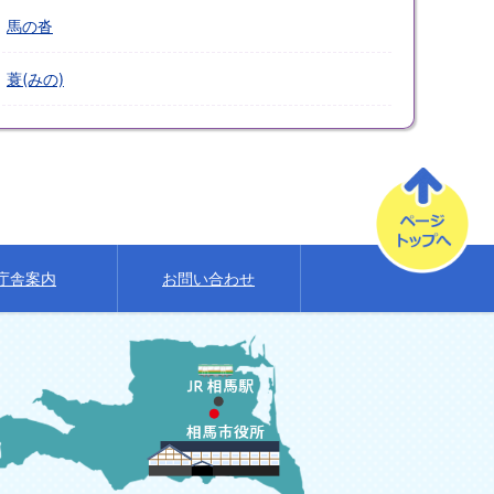
馬の沓
蓑(みの)
庁舎案内
お問い合わせ