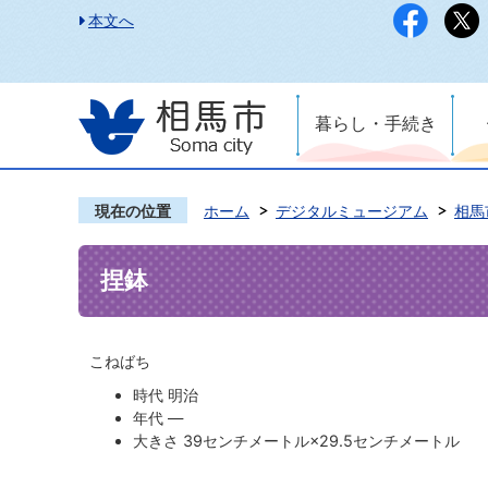
本文へ
暮らし・手続き
現在の位置
ホーム
デジタルミュージアム
相馬
捏鉢
こねばち
時代 明治
年代 ―
大きさ 39センチメートル×29.5センチメートル