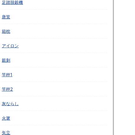
足踏脱穀機
唐箕
箱枕
アイロン
穀刺
竿秤1
竿秤2
灰ならし
火箸
矢立