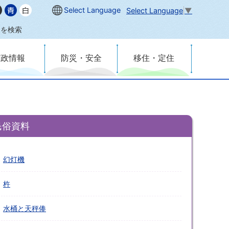
Select Language
Select Language
▼
内を検索
市政情報
防災・安全
移住・定住
民俗資料
幻灯機
杵
水桶と天秤俸