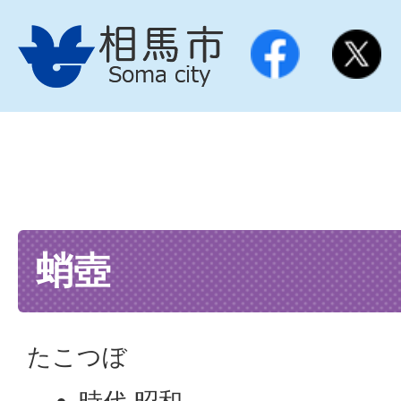
蛸壺
たこつぼ