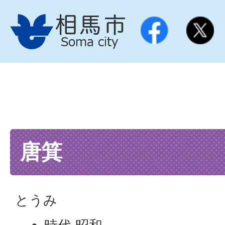
唐箕
とうみ