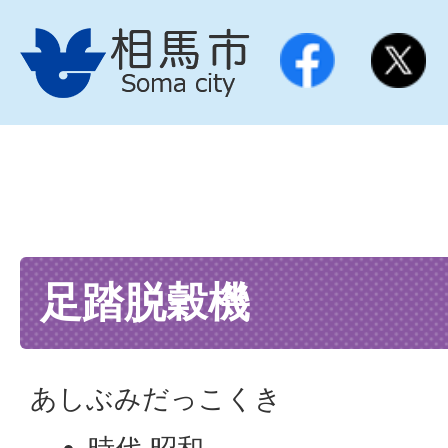
足踏脱穀機
あしぶみだっこくき