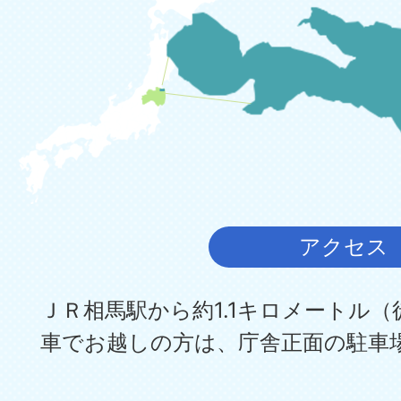
アクセス
ＪＲ相馬駅から約1.1キロメートル（
車でお越しの方は、庁舎正面の駐車