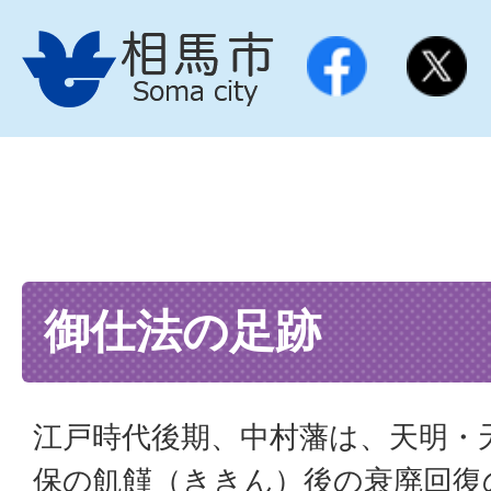
御仕法の足跡
江戸時代後期、中村藩は、天明・
保の飢饉（ききん）後の衰廃回復