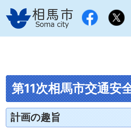
第11次相馬市交通安
計画の趣旨