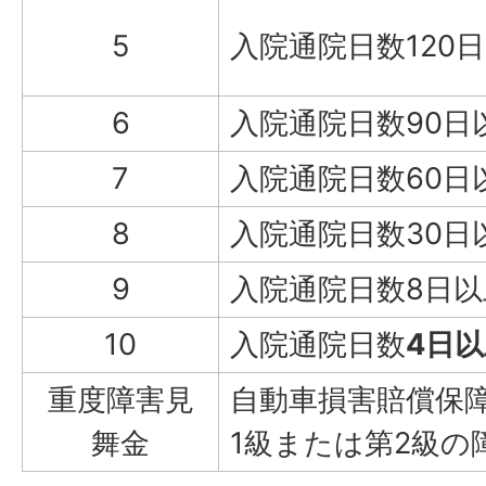
5
入院通院日数120
6
入院通院日数90日
7
入院通院日数60日
8
入院通院日数30日
9
入院通院日数8日以
10
入院通院日数
4日
重度障害見
自動車損害賠償保
舞金
1級または第2級の