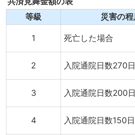
共済見舞金額の表
等級
災害の程
1
死亡した場合
2
入院通院日数270
3
入院通院日数200
4
入院通院日数150