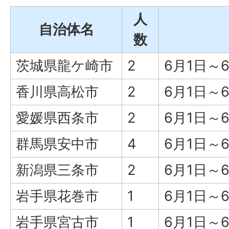
人
自治体名
数
茨城県龍ケ崎市
2
6月1日～
香川県高松市
2
6月1日～
愛媛県西条市
2
6月1日～
群馬県安中市
4
6月1日～
新潟県三条市
2
6月1日～
岩手県花巻市
1
6月1日～
岩手県宮古市
1
6月1日～