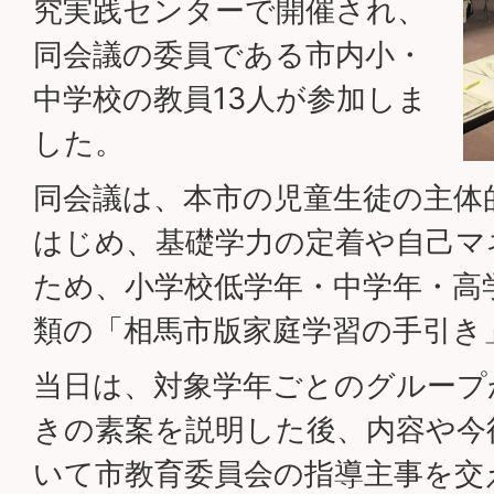
究実践センターで開催され、
同会議の委員である市内小・
中学校の教員13人が参加しま
した。
同会議は、本市の児童生徒の主体
はじめ、基礎学力の定着や自己マ
ため、小学校低学年・中学年・高
類の「相馬市版家庭学習の手引き
当日は、対象学年ごとのグループ
きの素案を説明した後、内容や今
いて市教育委員会の指導主事を交