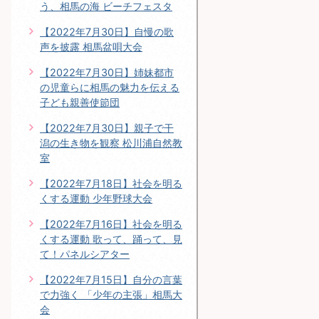
う、相馬の海 ビーチフェスタ
【2022年7月30日】自慢の歌
声を披露 相馬盆唄大会
【2022年7月30日】姉妹都市
の児童らに相馬の魅力を伝える
子ども親善使節団
【2022年7月30日】親子で干
潟の生き物を観察 松川浦自然教
室
【2022年7月18日】社会を明る
くする運動 少年野球大会
【2022年7月16日】社会を明る
くする運動 歌って、踊って、見
て！パネルシアター
【2022年7月15日】自分の言葉
で力強く 「少年の主張」相馬大
会