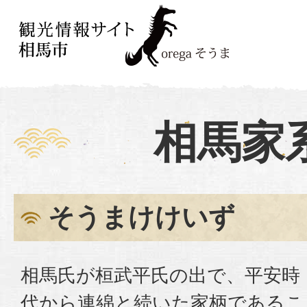
相馬家
そうまけけいず
相馬氏が桓武平氏の出で、平安時
代から連綿と続いた家柄であるこ