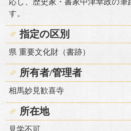
応し、歴史家・書家中津幸政の筆
す。
指定の区別
県 重要文化財（書跡）
所有者/管理者
相馬妙見歓喜寺
所在地
見学不可